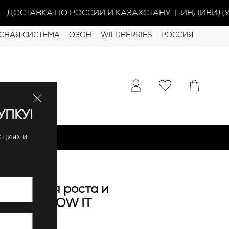
ДОСТАВКА ПО РОССИИ И КАЗАХСТАНУ | ИНДИВИДУА
СНАЯ СИСТЕМА
ОЗОН
WILDBERRIES
РОССИЯ
УПКУ!
кциях и
ионер для роста и
 волос GROW IT
 избранное