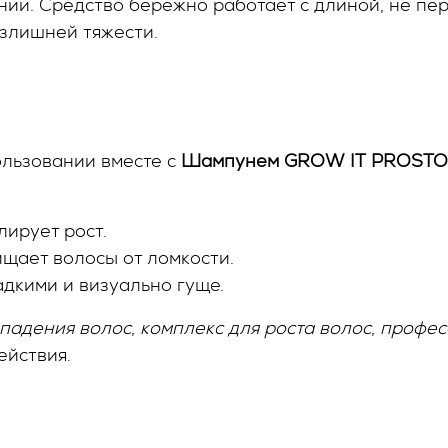
нии. Средство бережно работает с длиной, не пе
злишней тяжести.
ользовании вместе с
Шампунем
GROW
IT
PROSTO
ирует рост.
щает волосы от ломкости.
адкими и визуально гуще.
падения волос
,
комплекс для роста волос
,
профес
ействия.