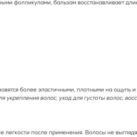
ными фолликулами, бальзам восстанавливает длин
новятся более эластичными, плотными на ощупь и
ля укрепления волос
,
уход для густоты волос
,
вос
 легкости после применения. Волосы не выглядя