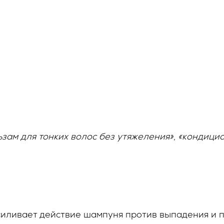
ьзам для тонких волос без утяжеления»
,
«кондицио
иливает действие шампуня против выпадения и по