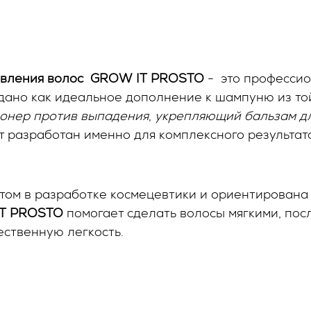
овления волос
GROW
IT
PROSTO
-
это профессио
дано как идеальное дополнение к шампуню из той
онер против выпадения
,
укрепляющий бальзам дл
кт разработан именно для комплексного результат
том в разработке космецевтики и ориентирована
IT
PROSTO
помогает сделать волосы мягкими, пос
ественную легкость.