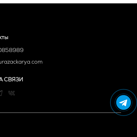
кты
10858989
urazackarya.com
А СВЯЗИ