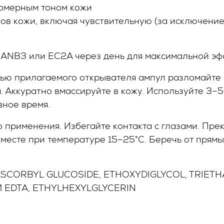
омерным тоном кожи
ипов кожи, включая чувствительную (за исключен
с ANB3 или EC2A через день для максимальной э
рилагаемого открывателя ампул разломайте ам
. Аккуратно вмассируйте в кожу. Используйте 3–
вное время.
рименения. Избегайте контакта с глазами. Прекр
 месте при температуре 15–25°C. Беречь от прямы
ASCORBYL GLUCOSIDE, ETHOXYDIGLYCOL, TRIE
 EDTA, ETHYLHEXYLGLYCERIN