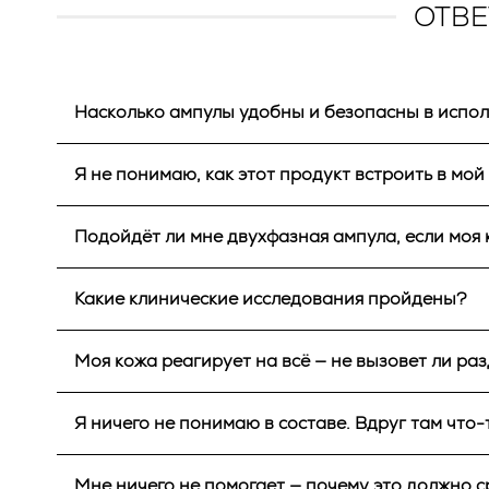
ОТВЕ
Насколько ампулы удобны и безопасны в исп
Абсолютно удобны: ампулы открываются легко, 
Я не понимаю, как этот продукт встроить в мой
открыватель и пипеточная насадка для удобног
Очень просто! Используйте как сыворотку: вст
Подойдёт ли мне двухфазная ампула, если моя
Да. Сквалан - некомедогенное масло, совмести
Какие клинические исследования пройдены?
📄
Подтверждение состава и его свойств в INCI
Продукт прошёл микробиологические испытани
Моя кожа реагирует на всё — не вызовет ли р
📄
Документы: GMP от AEMPS, COA и ISO
Формула EC2A разработана для чувствительной
Я ничего не понимаю в составе. Вдруг там что
если у вас нет аллергии на определенные ингр
Нет. Все компоненты зарегистрированы в ЕС и
Мне ничего не помогает — почему это должно 