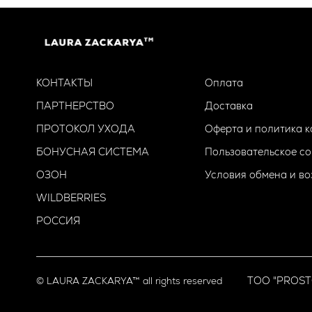
Кислоты — 2-3 раза в неделю вечером
Ампулы ABVC+ — в другие дни, только веч
Ампулы ANB3 и EC2A - можно в те же дни 
КОНТАКТЫ
Оплата
ПАРТНЕРСТВО
Доставка
ПРОТОКОЛ УХОДА
Оферта и политика 
БОНУСНАЯ СИСТЕМА
Пользовательское с
ОЗОН
Условия обмена и во
WILDBERRIES
РОССИЯ
TOO "PROST
© LAURA ZACKARYA™ all rights reserved