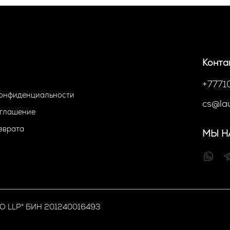
ером
после использования кислот на чистую кожу.
Конта
+777
конфиденциальности
cs@la
оглашение
зврата
МЫ Н
O LLP" БИН 201240016493