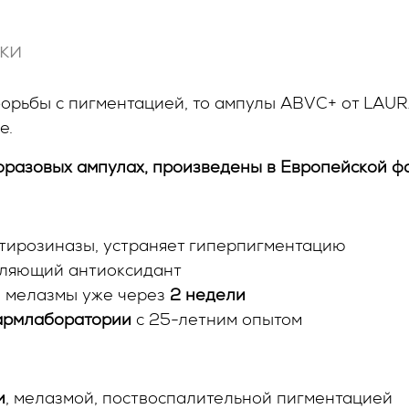
ки
борьбы с пигментацией, то ампулы ABVC+ от LAU
ке.
оразовых ампулах, произведены в Европейской ф
 тирозиназы, устраняет гиперпигментацию
тляющий антиоксидант
и мелазмы уже через
2 недели
армлаборатории
с 25-летним опытом
и
, мелазмой, поствоспалительной пигментацией