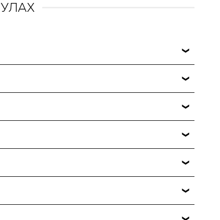
ПУЛАХ
льная. В каждой упаковке вложен специальный
ли вечером.
нной к высыпаниям кожи.
каты GMP и ISO 22716.
нтов, патогенов или аллергенов. Конечно,
тельных консервантов.