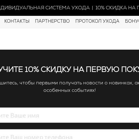
ДИВИДУАЛЬНАЯ СИСТЕМА УХОДА
| 10% СКИДКА НА П
КОНТАКТЫ
ПАРТНЕРСТВО
ПРОТОКОЛ УХОДА
БОНУ
ЧИТЕ 10% СКИДКУ НА ПЕРВУЮ ПОК
итесь, чтобы первыми получать новости о новинках, а
особенных событиях!
арт.
4870231232794
СЫВОРОТКА О
(0)
В